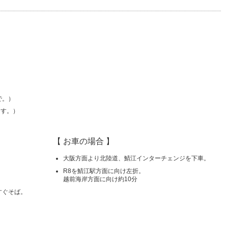
まで。）
ます。）
【 お車の場合 】
大阪方面より北陸道、鯖江インターチェンジを下車。
R8を鯖江駅方面に向け左折。
越前海岸方面に向け約10分
すぐそば。