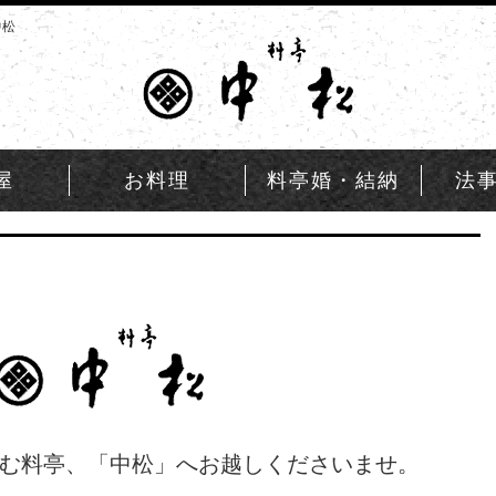
中松
屋
お料理
料亭婚・結納
法
む料亭、「中松」へお越しくださいませ。