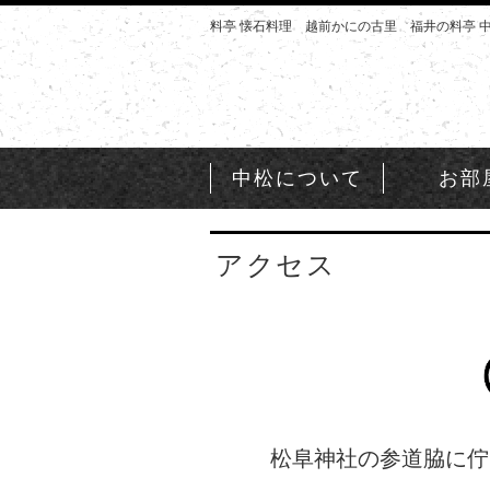
料亭 懐石料理 越前かにの古里 福井の料亭 
中松について
お部
アクセス
松阜神社の参道脇に佇