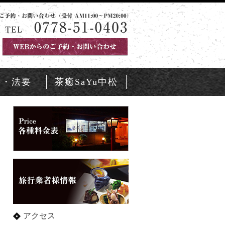
事・法要
茶癒SaYu中松
アクセス