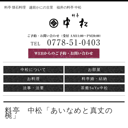
料亭 懐石料理 越前かにの古里 福井の料亭 中松
中松について
お部屋
お料理
料亭婚・結納
法事・法要
茶癒SaYu中松
料亭 中松「あいなめと真丈の
椀」