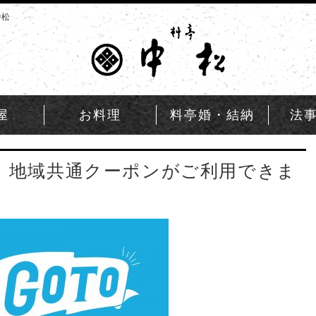
中松
屋
お料理
料亭婚・結納
法
ーン 地域共通クーポンがご利用できま