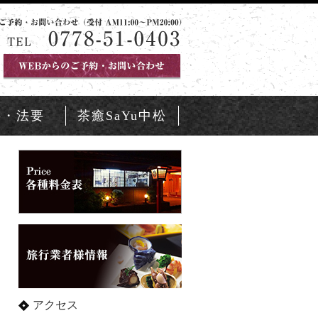
事・法要
茶癒SaYu中松
アクセス