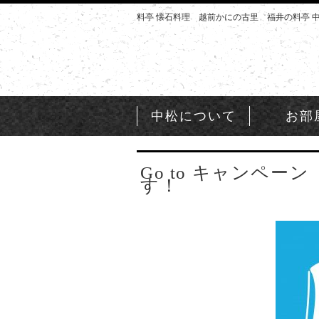
料亭 懐石料理 越前かにの古里 福井の料亭 
中松について
お部
Go to キャンペ
す！