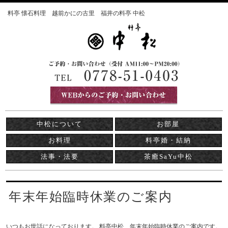
料亭 懐石料理 越前かにの古里 福井の料亭 中松
中松について
お部屋
お料理
料亭婚・結納
法事・法要
茶癒SaYu中松
年末年始臨時休業のご案内
いつもお世話になっております。 料亭中松、年末年始臨時休業のご案内です。